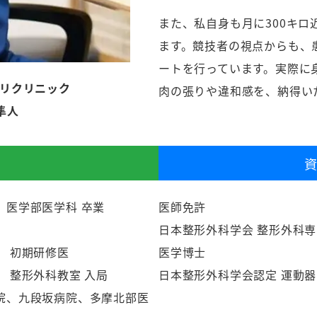
また、私自身も月に300キ
ます。競技者の視点からも、
ートを行っています。実際に
リクリニック
肉の張りや違和感を、納得い
隼人
）医学部医学科 卒業
医師免許
日本整形外科学会 整形外科
） 初期研修医
医学博士
 整形外科教室 入局
日本整形外科学会認定 運動
院、九段坂病院、多摩北部医