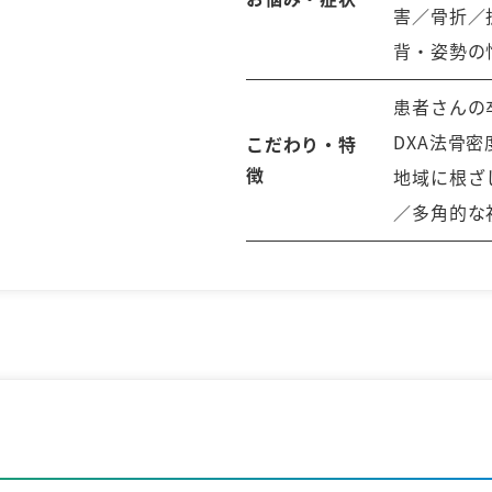
害／骨折／
背・姿勢の
患者さんの
DXA法骨
こだわり・特
徴
地域に根ざ
／多角的な