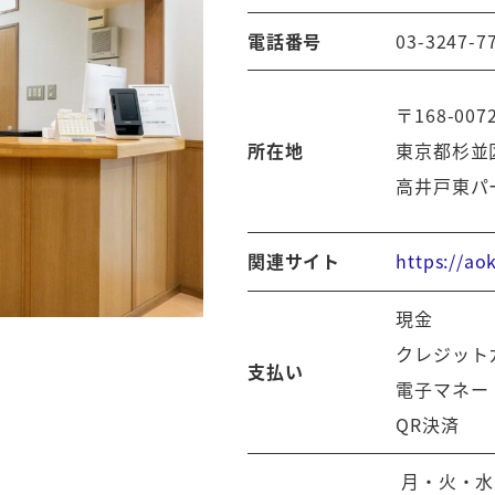
電話番号
03-3247-7
〒168-007
所在地
東京都杉並区
高井戸東パ
https://aok
関連サイト
現金
クレジット
支払い
電子マネー
QR決済
月・火・水・