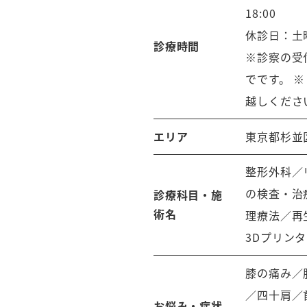
18:00
休診日：土
診療時間
※診察の受
でです。 
越しくださ
エリア
東京都杉並
整形外科／
の検査・治
診療科目・施
術名
理療法／再
3Dプリン
膝の痛み／
／四十肩／
お悩み・症状