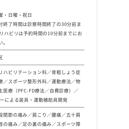
曜・日曜・祝日
付終了時間は診察時間終了の30分前ま
※リハビリは予約時間の10分前までにお
い。
区
リハビリテーション科／骨粗しょう症
療／スポーツ整形外科／運動療法／物
生医療（PFC-FD療法／自費診療）／
ターによる装具・運動補助具開発
股関節の痛み／肩こり／腰痛／五十肩
首の痛み／足の裏の痛み／スポーツ障