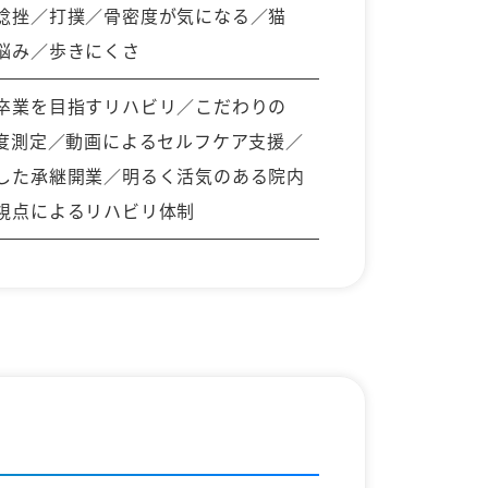
捻挫／打撲／骨密度が気になる／猫
悩み／歩きにくさ
卒業を目指すリハビリ／こだわりの
密度測定／動画によるセルフケア支援／
した承継開業／明るく活気のある院内
視点によるリハビリ体制