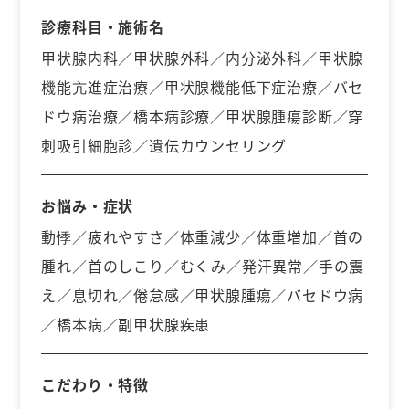
診療科目・施術名
甲状腺内科／甲状腺外科／内分泌外科／甲状腺
機能亢進症治療／甲状腺機能低下症治療／バセ
ドウ病治療／橋本病診療／甲状腺腫瘍診断／穿
刺吸引細胞診／遺伝カウンセリング
お悩み・症状
動悸／疲れやすさ／体重減少／体重増加／首の
腫れ／首のしこり／むくみ／発汗異常／手の震
え／息切れ／倦怠感／甲状腺腫瘍／バセドウ病
／橋本病／副甲状腺疾患
こだわり・特徴