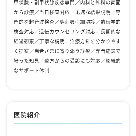
甲状腺・副甲状腺疾患専門／内科と外科の両面
から診療／当日検査対応／迅速な結果説明／専
門的な超音波検査／穿刺吸引細胞診／遺伝学的
検査対応／遺伝カウンセリング対応／長期的な
経過観察／丁寧な説明／治療方針を分かりやす
く提案／患者さまに寄り添う診療／専門施設で
培った知見／遠方からの受診にも対応／継続的
なサポート体制
医院紹介