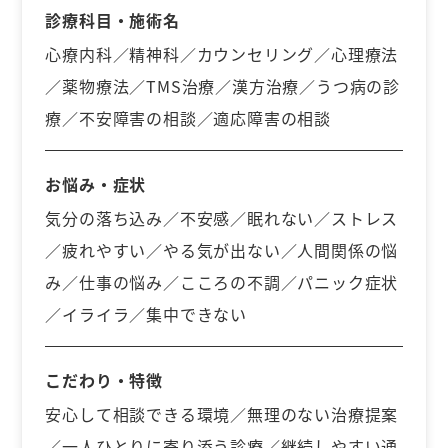
診療科目・施術名
心療内科／精神科／カウンセリング／心理療法
／薬物療法／TMS治療／漢方治療／うつ病の診
療／不安障害の相談／適応障害の相談
お悩み・症状
気分の落ち込み／不安感／眠れない／ストレス
／疲れやすい／やる気が出ない／人間関係の悩
み／仕事の悩み／こころの不調／パニック症状
／イライラ／集中できない
こだわり・特徴
安心して相談できる環境／無理のない治療提案
／一人ひとりに寄り添う診療／継続しやすい通