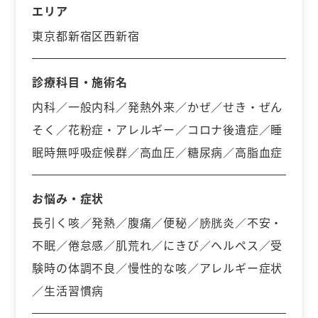
エリア
東京都新宿区西新宿
診療科目・施術名
内科／一般内科／発熱外来／かぜ／せき・ぜん
そく／花粉症・アレルギー／コロナ後遺症／睡
眠時無呼吸症候群／高血圧／糖尿病／高脂血症
お悩み・症状
長引く咳／発熱／腹痛／便秘／膀胱炎／不安・
不眠／倦怠感／肌荒れ／にきび／ヘルペス／受
験時の体調不良／慢性的な咳／アレルギー症状
／生活習慣病