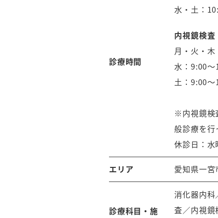
水・土：10:
内視鏡検査
月・火・木・金
診療時間
水：9:00～1
土：9:00～1
※内視鏡検
般診療を行
休診日：水
エリア
愛知県一宮
消化器内科
査／内視鏡
診療科目・施