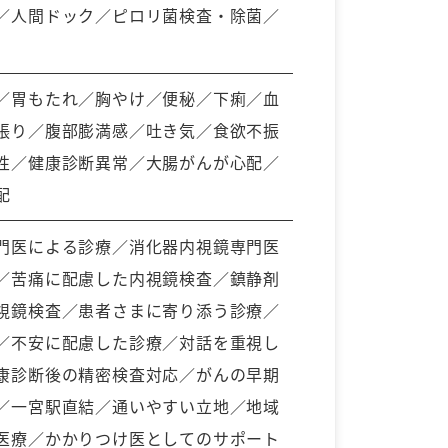
／人間ドック／ピロリ菌検査・除菌／
／胃もたれ／胸やけ／便秘／下痢／血
張り／腹部膨満感／吐き気／食欲不振
性／健康診断異常／大腸がんが心配／
配
門医による診療／消化器内視鏡専門医
／苦痛に配慮した内視鏡検査／鎮静剤
視鏡検査／患者さまに寄り添う診療／
／不安に配慮した診療／対話を重視し
康診断後の精密検査対応／がんの早期
／一宮駅直結／通いやすい立地／地域
医療／かかりつけ医としてのサポート