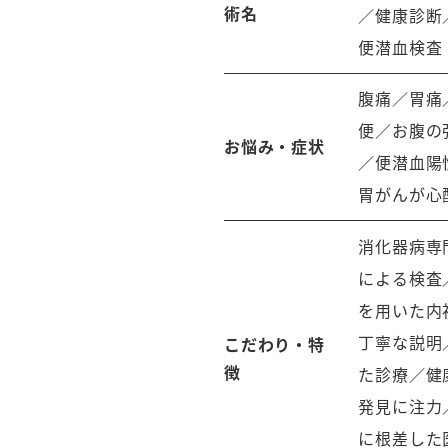
術名
／健康診断
便潜血検査
腹痛／胃痛
便／お腹の
お悩み・症状
／便潜血陽
胃がんが心
消化器病専
による検査
を用いた内
丁寧な説明
こだわり・特
徴
た診療／健
発見に注力
に根差した