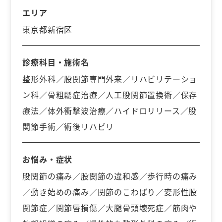
エリア
東京都新宿区
診療科目・施術名
整形外科／股関節専門外来／リハビリテーショ
ン科／骨粗鬆症治療／人工股関節置換術／保存
療法／体外衝撃波治療／ハイドロリリース／股
関節手術／術後リハビリ
お悩み・症状
股関節の痛み／股関節の違和感／歩行時の痛み
／動き始めの痛み／関節のこわばり／変形性股
関節症／関節唇損傷／大腿骨頭壊死症／筋肉や