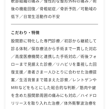
軟部組織の痛み／慢性的な整形外科の痛み／術
後の機能回復／骨粗鬆症／骨折予防／可動域の
低下／日常生活動作の不安
こだわり・特徴
股関節に特化した専門診療／初診から継続して
診る体制／保存療法から手術まで一貫した対応
／高度医療機関と連携した手術対応／術後フォ
ローまで見据えた診療／リハビリを重視した回
復支援／患者さま一人ひとりに合わせた治療提
案／生活背景まで踏まえた診察／レントゲンや
MRIなどをもとにした総合的な判断／筋肉や腱
を含めた股関節周囲の痛みにも対応／ハイドロ
リリースを取り入れた治療／体外衝撃波治療を