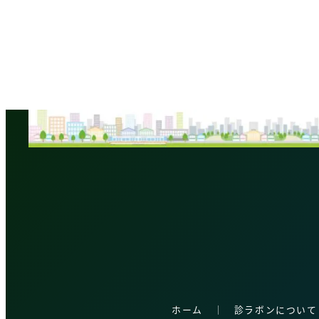
ホーム
│
診ラボンについて