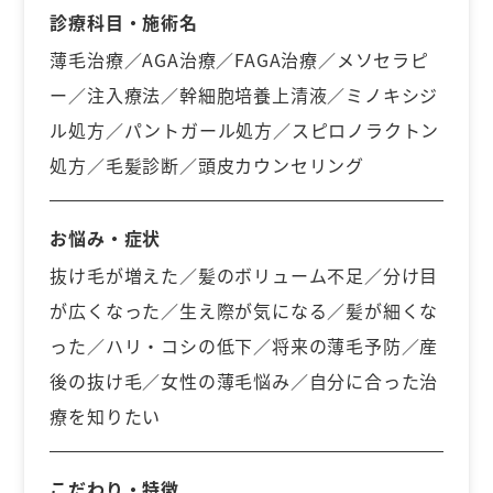
診療科目・施術名
薄毛治療／AGA治療／FAGA治療／メソセラピ
ー／注入療法／幹細胞培養上清液／ミノキシジ
ル処方／パントガール処方／スピロノラクトン
処方／毛髪診断／頭皮カウンセリング
お悩み・症状
抜け毛が増えた／髪のボリューム不足／分け目
が広くなった／生え際が気になる／髪が細くな
った／ハリ・コシの低下／将来の薄毛予防／産
後の抜け毛／女性の薄毛悩み／自分に合った治
療を知りたい
こだわり・特徴