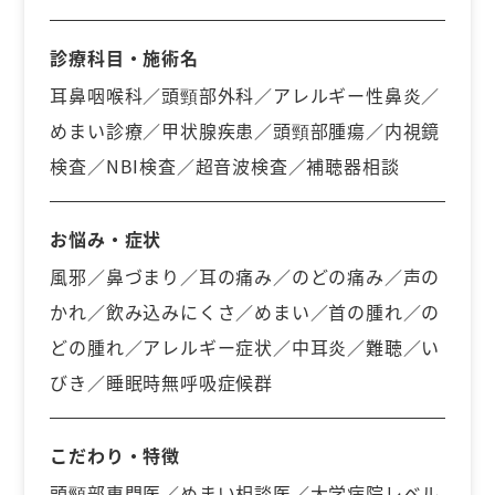
診療科目・施術名
耳鼻咽喉科／頭頸部外科／アレルギー性鼻炎／
めまい診療／甲状腺疾患／頭頸部腫瘍／内視鏡
検査／NBI検査／超音波検査／補聴器相談
お悩み・症状
風邪／鼻づまり／耳の痛み／のどの痛み／声の
かれ／飲み込みにくさ／めまい／首の腫れ／の
どの腫れ／アレルギー症状／中耳炎／難聴／い
びき／睡眠時無呼吸症候群
こだわり・特徴
頭頸部専門医／めまい相談医／大学病院レベル