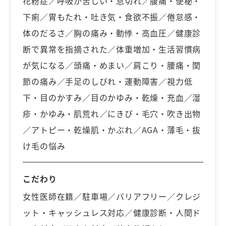
花粉症／呼吸が苦しい・息切れ／腹痛・便秘・
下痢／胃もたれ・吐き気・食欲不振／倦怠感・
体のだるさ／胸の痛み・動悸・高血圧／健康診
断で異常を指摘された／体重増加・生活習慣病
が気になる／頭痛・めまい／肩こり・腰痛・関
節の痛み／手足のしびれ・運動障害／視力低
下・目のかすみ／目のかゆみ・乾燥・充血／湿
疹・かゆみ・肌荒れ／にきび・毛穴・吹き出物
／アトピー・乾燥肌・かぶれ／AGA・薄毛・抜
け毛の悩み
こだわり
女性医師在籍／駐車場／バリアフリー／クレジ
ット・キャッシュレス対応／健康診断・人間ド