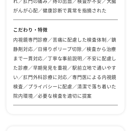
れ／肛門の痛み／痔の出血／検査が不安／大腸
がんが心配／健康診断で異常を指摘された
こだわり・特徴
内視鏡専門診療／苦痛に配慮した検査体制／鎮
静剤対応／日帰りポリープ切除／検査から治療
まで一貫対応／丁寧な事前説明／不安に配慮し
た診療／早期発見を重視／駅前立地で通いやす
い／肛門外科診療に対応／専門医による内視鏡
検査／プライバシーに配慮／清潔で落ち着いた
院内環境／必要な検査を適切に提案