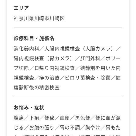
エリア
神奈川県川崎市川崎区
診療科目・施術名
消化器内科／大腸内視鏡検査（大腸カメラ）／
胃内視鏡検査（胃カメラ）／肛門外科／ポリー
プ切除／日帰り内視鏡検査／鎮静剤を用いた内
視鏡検査／痔の治療／ピロリ菌検査・除菌／健
康診断後の精密検査
お悩み・症状
腹痛／下痢／便秘／血便／黒色便／便に血が混
じる／お腹の張り／胃の不調／胸やけ／胃もた