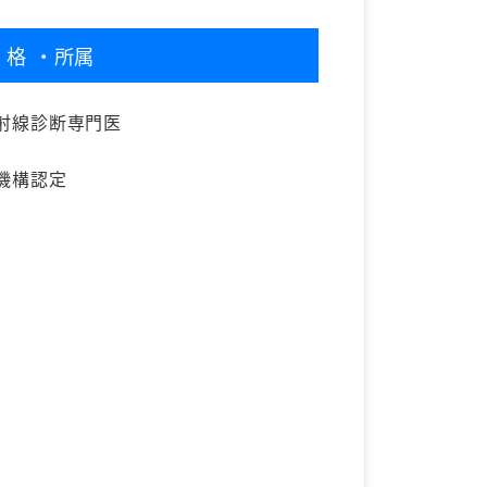
資格
・所属
射線診断専門医
機構認定