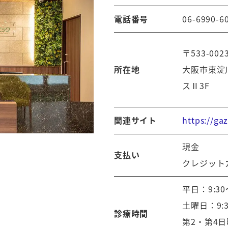
電話番号
06-6990-6
〒533-002
所在地
大阪市東淀
スⅡ3F
https://g
関連サイト
現金
支払い
クレジット
平日：9:30〜
土曜日：9:30
診療時間
第2・第4日曜