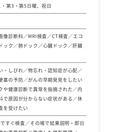
1・第3・第5日曜、祝日
画像診断科／MRI検査／CT検査／エコ
ドック／肺ドック／心臓ドック／肝臓
い・しびれ／物忘れ・認知症が心配／
梗塞の予防／がんの早期発見をしたい
クや健康診断で異常を指摘された／内
科で原因が分からない症状がある／休
査を受けたい
体制ですぐ検査／その場で結果説明・即日