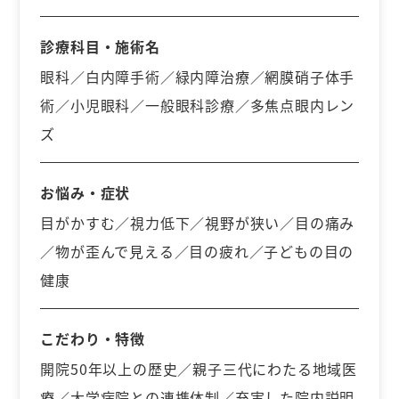
診療科目・施術名
眼科／白内障手術／緑内障治療／網膜硝子体手
術／小児眼科／一般眼科診療／多焦点眼内レン
ズ
お悩み・症状
目がかすむ／視力低下／視野が狭い／目の痛み
／物が歪んで見える／目の疲れ／子どもの目の
健康
こだわり・特徴
開院50年以上の歴史／親子三代にわたる地域医
療／大学病院との連携体制／充実した院内説明