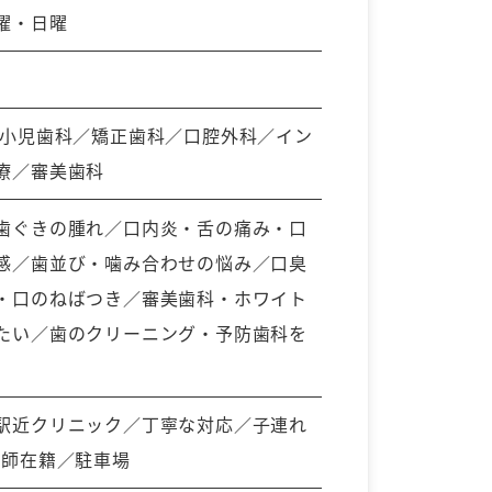
曜・日曜
小児歯科／矯正歯科／口腔外科／イン
療／審美歯科
歯ぐきの腫れ／口内炎・舌の痛み・口
感／歯並び・噛み合わせの悩み／口臭
・口のねばつき／審美歯科・ホワイト
たい／歯のクリーニング・予防歯科を
駅近クリニック／丁寧な対応／子連れ
医師在籍／駐車場