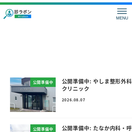
MENU
公開準備中: やしま整形外科
公開準備中
クリニック
2026.08.07
公開準備中: たなか内科・呼
公開準備中