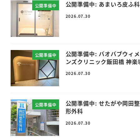
公開準備中: あまいろ皮ふ科
公開準備中
2026.07.30
公開準備中: バオバブウィメ
公開準備中
ンズクリニック飯田橋 神楽
2026.07.30
公開準備中: せたがや岡田整
公開準備中
形外科
2026.07.30