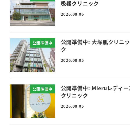
吸器クリニック
2026.08.06
公開準備中: 大塚肌クリニッ
公開準備中
ク
2026.08.05
公開準備中: Mieruレディー
公開準備中
クリニック
2026.08.05