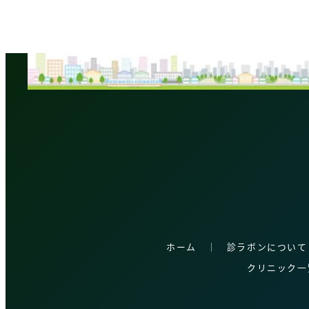
稿
の
ペ
ー
ジ
送
り
ホーム
│
診ラボンについて
クリニック一