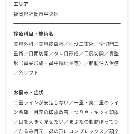
エリア
福岡県福岡市中央区
診療科目・施術名
美容外科／美容皮膚科／埋没二重術／全切開二
重術／目頭切開／タレ目形成／目尻切開／鼻整
形（鼻尖形成・鼻中隔延長等）／脂肪注入治療
／糸リフト
お悩み・症状
二重ラインが安定しない／一重・奥二重のライ
ン希望／目元の印象改善／つり目・キツイ印象
／目を大きく見せたい／まぶたの脂肪ぼってり
／たるみ目元／鼻の形にコンプレックス／顔全