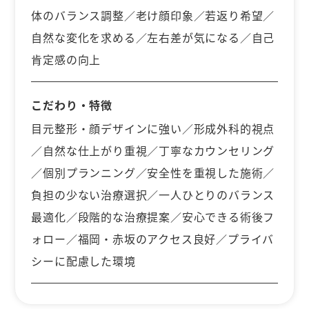
体のバランス調整／老け顔印象／若返り希望／
自然な変化を求める／左右差が気になる／自己
肯定感の向上
こだわり・特徴
目元整形・顔デザインに強い／形成外科的視点
／自然な仕上がり重視／丁寧なカウンセリング
／個別プランニング／安全性を重視した施術／
負担の少ない治療選択／一人ひとりのバランス
最適化／段階的な治療提案／安心できる術後フ
ォロー／福岡・赤坂のアクセス良好／プライバ
シーに配慮した環境