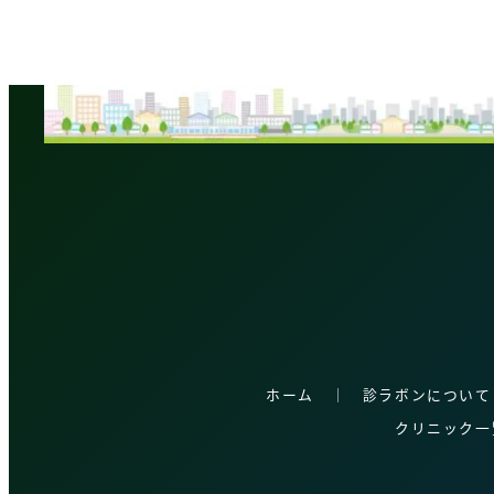
稿
の
ペ
ー
ジ
送
り
ホーム
│
診ラボンについて
クリニック一