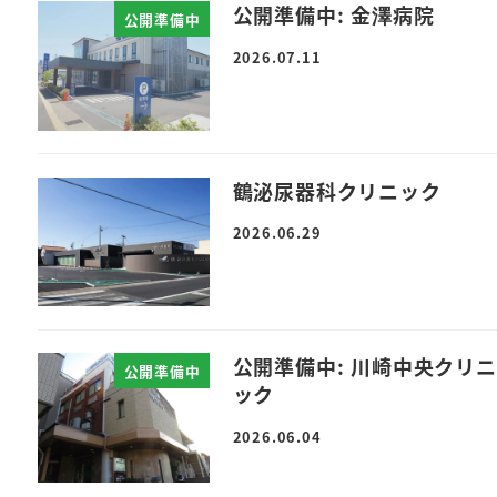
公開準備中: 金澤病院
公開準備中
2026.07.11
鶴泌尿器科クリニック
2026.06.29
公開準備中: 川崎中央クリニ
公開準備中
ック
2026.06.04