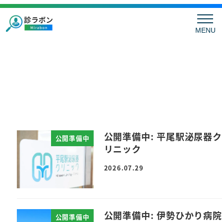
MENU
公開準備中: 平尾駅泌尿器ク
公開準備中
リニック
2026.07.29
公開準備中: 伊勢ひかり病院
公開準備中