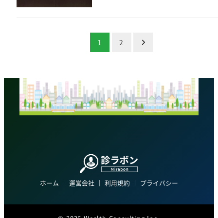
投
1
2
稿
の
ペ
ー
ジ
送
り
ホーム
│
運営会社
│
利用規約
│
プライバシー