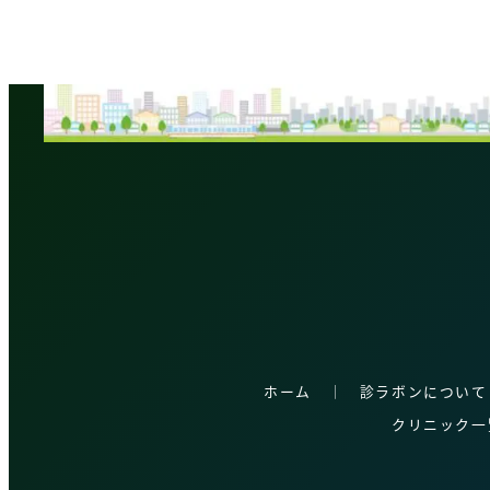
稿
の
ペ
ー
ジ
送
り
ホーム
│
診ラボンについて
クリニック一