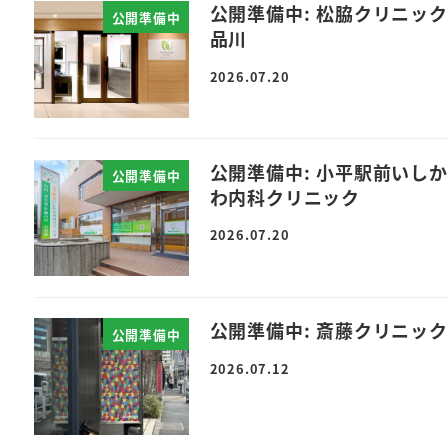
公開準備中: 松脇クリニック
公開準備中
品川
2026.07.20
公開準備中: 小平駅前いしか
公開準備中
わ内科クリニック
2026.07.20
公開準備中: 斎藤クリニック
公開準備中
2026.07.12