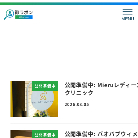
MENU
公開準備中: Mieruレディー
公開準備中
クリニック
2026.08.05
公開準備中: バオバブウィメ
公開準備中