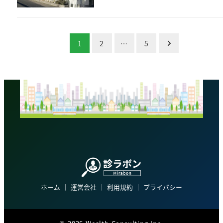
投
1
2
…
5
稿
の
ペ
ー
ジ
送
り
ホーム
│
運営会社
│
利用規約
│
プライバシー