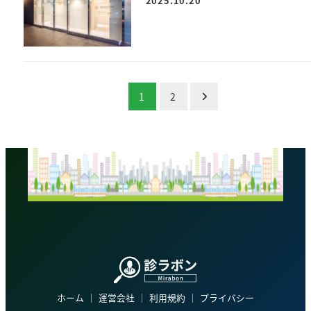
2025.10.20
投
1
2
稿
の
ペ
ー
ジ
送
り
ホーム
│
運営会社
│
利用規約
│
プライバシー