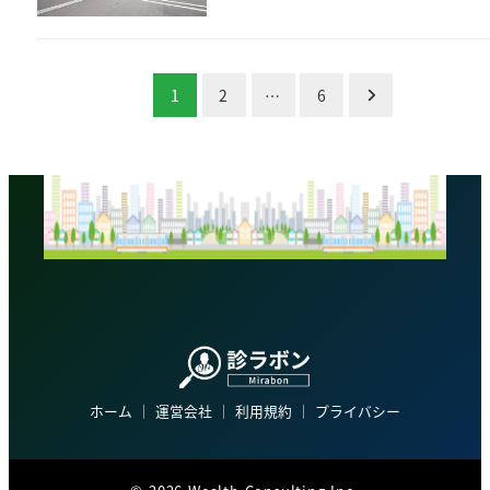
投
1
2
…
6
稿
の
ペ
ー
ジ
送
り
ホーム
│
運営会社
│
利用規約
│
プライバシー